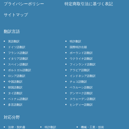
プライバシーポリシー
特定商取引法に基づく表記
サイトマップ
翻訳言語
英語翻訳
特許翻訳
ドイツ語翻訳
国際特許出願
フランス語翻訳
ポーランド語翻訳
イタリア語翻訳
ウクライナ語翻訳
スペイン語翻訳
フィンランド語翻訳
ポルトガル語翻訳
アラビア語翻訳
ロシア語翻訳
インドネシア語翻訳
中国語翻訳
チェコ語翻訳
韓国語翻訳
ベラルーシ語翻訳
タイ語翻訳
デンマーク語翻訳
ベトナム語翻訳
スウェーデン語翻訳
多言語翻訳
ヒンディー語翻訳
対応分野
法律・契約書
特許翻訳
機械・工業・技術