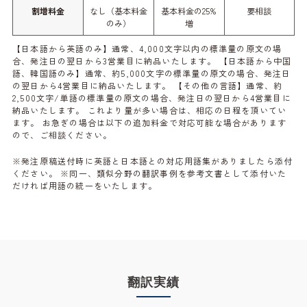
割増料金
なし（基本料金
基本料金の25%
要相談
のみ）
増
【日本語から英語のみ】通常、4,000文字以内の標準量の原文の場
合、発注日の翌日から3営業目に納品いたします。 【日本語から中国
語、韓国語のみ】通常、約5,000文字の標準量の原文の場合、発注日
の翌日から4営業目に納品いたします。 【その他の言語】通常、約
2,500文字/単語の標準量の原文の場合、発注日の翌日から4営業目に
納品いたします。 これより量が多い場合は、相応の日程を頂いてい
ます。 お急ぎの場合は以下の追加料金で対応可能な場合があります
ので、ご相談ください。
※発注原稿送付時に英語と日本語との対応用語集がありましたら添付
ください。 ※同一、類似分野の翻訳事例を参考文書として添付いた
だければ用語の統一をいたします。
翻訳実績