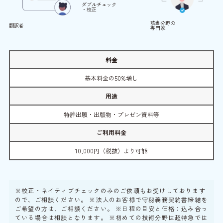
ダブルチェック
・校正
該当分野の
翻訳者
専門家
料金
基本料金の50%増し
用途
特許出願・出版物・プレゼン資料等
ご利用料金
10,000円（税抜）より可能
※校正・ネイティブチェックのみのご依頼もお受けしております
ので、ご相談ください。 ※法人のお客様で守秘義務契約書締結を
ご希望の方は、ご相談ください。 ※日程の目安と価格：込み合っ
ている場合は相談となります。 ※初めての技術分野は超特急では