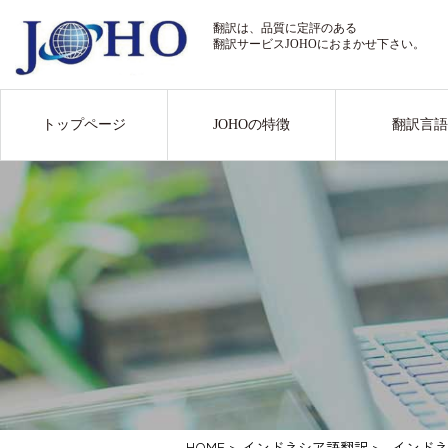
翻訳は、品質に定評のある
翻訳サービスJOHOにおまかせ下さい。
トップページ
JOHOの特徴
翻訳言語
HOME
>
インドネシア語翻訳
>
インドネ