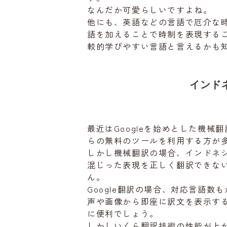
なんだか可愛らしいですよね。
他にも、英語などの言語で厄介な
語を加えることで時制を表現する
較的学びやすい言語と言えるかも
インド
最近はGoogleを始めとした機
らの無料のツールを利用する方が
しかし機械翻訳の場合、インドネ
混じった表現を正しく翻訳できな
ん。
Google翻訳の場合、対応言語
声や画像から即座に訳文を表示す
に便利でしょう。
しかしいくら翻訳技術の性能が上