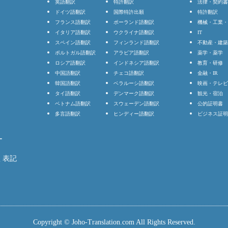
英語翻訳
特許翻訳
法律・契約書
ドイツ語翻訳
国際特許出願
特許翻訳
フランス語翻訳
ポーランド語翻訳
機械・工業・
イタリア語翻訳
ウクライナ語翻訳
IT
スペイン語翻訳
フィンランド語翻訳
不動産・建築
ポルトガル語翻訳
アラビア語翻訳
薬学・薬学
ロシア語翻訳
インドネシア語翻訳
教育・研修
中国語翻訳
チェコ語翻訳
金融・IR
韓国語翻訳
ベラルーシ語翻訳
映画・テレビ
タイ語翻訳
デンマーク語翻訳
観光・宿泊
ベトナム語翻訳
スウェーデン語翻訳
公的証明書
多言語翻訳
ヒンディー語翻訳
ビジネス証明
ー
く表記
Copyright © Joho-Translation.com
All Rights Reserved.