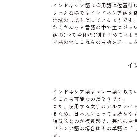
インドネシア語は公用語に位置付
リックな場ではインドネシア語を
地域の言語を使っているようです
たくさんある言語の中で主にジャ
語の5つで全体の6割を占めている
ア語の他にこれらの言語をチェッ
イ
インドネシア語はマレー語に似て
ることも可能なのだそうです。
また、使用する文字はアルファベ
るため、日本人にとっては読みや
特徴的なのが複数形で、英語の場合
ドネシア語の場合はその単語に「-
す。