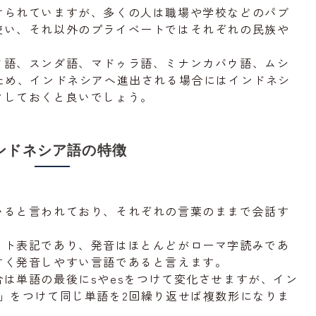
けられていますが、多くの人は職場や学校などのパブ
使い、それ以外のプライベートではそれぞれの民族や
。
ワ語、スンダ語、マドゥラ語、ミナンカバウ語、ムシ
ため、インドネシアへ進出される場合にはインドネシ
クしておくと良いでしょう。
ンドネシア語の特徴
いると言われており、それぞれの言葉のままで会話す
ット表記であり、発音はほとんどがローマ字読みであ
すく発音しやすい言語であると言えます。
は単語の最後にsやesをつけて変化させますが、イン
」をつけて同じ単語を2回繰り返せば複数形になりま