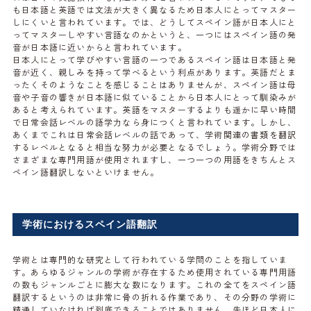
も日本語と英語では文法が大きく異なるため日本人にとってマスター
しにくいと言われています。では、どうしてスペイン語が日本人にと
ってマスターしやすい言語なのかというと、一つにはスペイン語の発
音が日本語に近いからと言われています。
日本人にとって学びやすい言語の一つであるスペイン語は日本語と発
音が近く、親しみを持って学べるという利点があります。英語だとま
ったくそのようなことを感じることはありませんが、スペイン語は母
音や子音の響きが日本語に似ていることから日本人にとって馴染みが
あると考えられています。英語をマスターするよりも遥かに早い時間
で日常会話レベルの語学力なら身につくと言われています。しかし、
あくまでこれは日常会話レベルの話であって、学術関連の書類を翻訳
するレベルとなると相当な努力が必要となるでしょう。学術分野では
さまざまな専門用語が使用されますし、一つ一つの用語をきちんとス
ペイン語翻訳しないといけません。
学術におけるスペイン語翻訳
学術とは専門的な研究として行われている学問のことを指していま
す。あらゆるジャンルの学術が存在するため使用されている専門用語
の数もジャンルごとに膨大な数になります。これの全てをスペイン語
翻訳するというのは非常に骨の折れる作業であり、その分野の学術に
精通していなければ到底できることではありません。先ほど日本人に