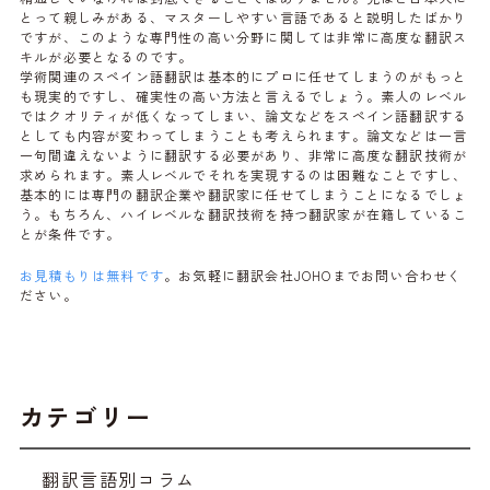
とって親しみがある、マスターしやすい言語であると説明したばかり
ですが、このような専門性の高い分野に関しては非常に高度な翻訳ス
キルが必要となるのです。
学術関連のスペイン語翻訳は基本的にプロに任せてしまうのがもっと
も現実的ですし、確実性の高い方法と言えるでしょう。素人のレベル
ではクオリティが低くなってしまい、論文などをスペイン語翻訳する
としても内容が変わってしまうことも考えられます。論文などは一言
一句間違えないように翻訳する必要があり、非常に高度な翻訳技術が
求められます。素人レベルでそれを実現するのは困難なことですし、
基本的には専門の翻訳企業や翻訳家に任せてしまうことになるでしょ
う。もちろん、ハイレベルな翻訳技術を持つ翻訳家が在籍しているこ
とが条件です。
お見積もりは無料です
。お気軽に翻訳会社JOHOまでお問い合わせく
ださい。
カテゴリー
翻訳言語別コラム