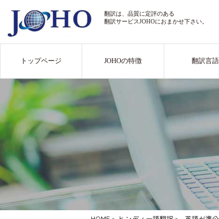
翻訳は、品質に定評のある
翻訳サービスJOHOにおまかせ下さい。
トップページ
JOHOの特徴
翻訳言語
HOME
>
ヒンディー語翻訳
>
英語が準公