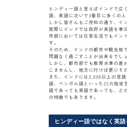
ヒンディー語と言えばインドで広
語、英語に次いで3番目に多くの
しかし皆さんもご存知の通り、イ
実際にインドでは政府が英語を準
市部においては日常生活でもイン
す。
そのため、インドの都市や観光地
問題なく過ごすことが出来るでし
しかし、都市部でも教育水準の差
じませんし、地方に行けば更にそ
また、インドには2,000以上の
語、ベンガル語といった22の指定
語であっても英語であっても、ど
の特徴でもあります。
ヒンディー語ではなく英語