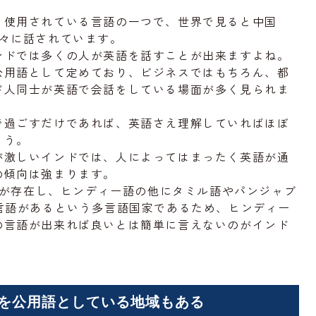
く使用されている言語の一つで、世界で見ると中国
人々に話されています。
ンドでは多くの人が英語を話すことが出来ますよね。
公用語として定めており、ビジネスではもちろん、都
ド人同士が英語で会話をしている場面が多く見られま
で過ごすだけであれば、英語さえ理解していればほぼ
ょう。
が激しいインドでは、人によってはまったく英語が通
の傾向は強まります。
言語が存在し、ヒンディー語の他にタミル語やパンジャブ
言語があるという多言語国家であるため、ヒンディー
の言語が出来れば良いとは簡単に言えないのがインド
を公用語としている地域もある