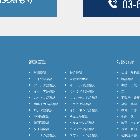
03-
翻訳言語
対応分野
英語翻訳
特許翻訳
法律・契約書
ドイツ語翻訳
国際特許出願
特許翻訳
フランス語翻訳
ポーランド語翻訳
機械・工業・
イタリア語翻訳
ウクライナ語翻訳
IT
スペイン語翻訳
フィンランド語翻訳
不動産・建築
ポルトガル語翻訳
アラビア語翻訳
薬学・薬学
ロシア語翻訳
インドネシア語翻訳
教育・研修
中国語翻訳
チェコ語翻訳
金融・IR
韓国語翻訳
ベラルーシ語翻訳
映画・テレビ
タイ語翻訳
デンマーク語翻訳
観光・宿泊
ベトナム語翻訳
スウェーデン語翻訳
公的証明書