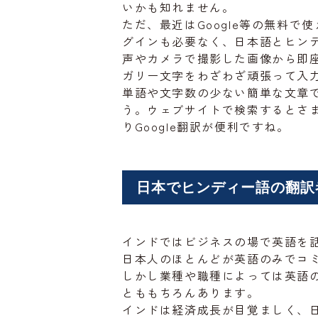
いかも知れません。
ただ、最近はGoogle等の無料
グインも必要なく、日本語とヒン
声やカメラで撮影した画像から即
ガリー文字をわざわざ頑張って入
単語や文字数の少ない簡単な文章
う。ウェブサイトで検索するとさ
りGoogle翻訳が便利ですね。
日本でヒンディー語の翻訳
インドではビジネスの場で英語を
日本人のほとんどが英語のみでコ
しかし業種や職種によっては英語
とももちろんあります。
インドは経済成長が目覚ましく、